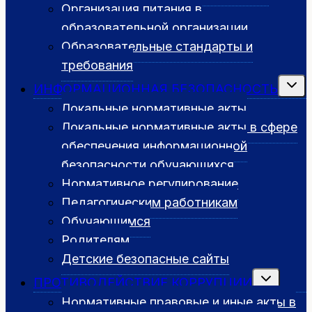
Организация питания в
образовательной организации
Образовательные стандарты и
требования
Перек
ИНФОРМАЦИОННАЯ БЕЗОПАСНОСТЬ
дочер
меню
Локальные нормативные акты
Локальные нормативные акты в сфере
обеспечения информационной
безопасности обучающихся
Нормативное регулирование
Педагогическим работникам
Обучающимся
Родителям
Детские безопасные сайты
Переключит
ПРОТИВОДЕЙСТВИЕ КОРРУПЦИИ
дочернее
меню
Нормативные правовые и иные акты в