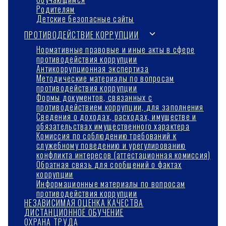
Родителям
Детские безопасные сайты
Переключить
ПРОТИВОДЕЙСТВИЕ КОРРУПЦИИ
дочернее
Нормативные правовые и иные акты в сфере
противодействия коррупции
меню
Антикоррупционная экспертиза
Методические материалы по вопросам
противодействия коррупции
Формы документов, связанных с
противодействием коррупции, для заполнения
Сведения о доходах, расходах, имуществе и
обязательствах имущественного характера
Комиссия по соблюдению требований к
служебному поведению и урегулированию
конфликта интересов (аттестационная комиссия)
Обратная связь для сообщений о фактах
коррупции
Информационные материалы по вопросам
противодействия коррупции
НЕЗАВИСИМАЯ ОЦЕНКА КАЧЕСТВА
ДИСТАНЦИОННОЕ ОБУЧЕНИЕ
ОХРАНА ТРУДА