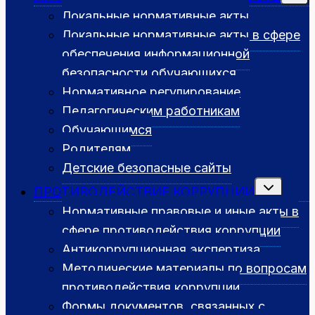
меню
Локальные нормативные акты
Локальные нормативные акты в сфере
обеспечения информационной
безопасности обучающихся
Нормативное регулирование
Педагогическим работникам
Обучающимся
Родителям
Детские безопасные сайты
Переключит
ПРОТИВОДЕЙСТВИЕ КОРРУПЦИИ
дочернее
меню
Нормативные правовые и иные акты в
сфере противодействия коррупции
Антикоррупционная экспертиза
Методические материалы по вопросам
противодействия коррупции
Формы документов, связанных с