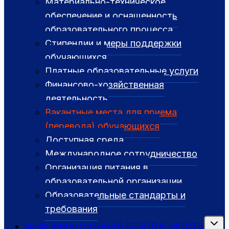
Материально-техническое
обеспечение и оснащенность
образовательного процесса
Стипендии и меры поддержки
обучающихся
Платные образовательные услуги
Финансово-хозяйственная
деятельность
Вакантные места для приема
(перевода) обучающихся
Доступная среда
Международное сотрудничество
Организация питания в
образовательной организации
Образовательные стандарты и
требования
Перек
ИНФОРМАЦИОННАЯ БЕЗОПАСНОСТЬ
дочер