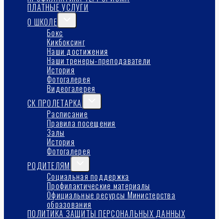
ПЛАТНЫЕ УСЛУГИ
Переключить
О ШКОЛЕ
дочернее
Бокс
меню
Кикбоксинг
Наши достижения
Наши тренеры-преподаватели
История
Фотогалерея
Видеогалерея
Переключить
СК ПРОЛЕТАРКА
дочернее
Расписание
меню
Правила посещения
Залы
История
Фотогалерея
Переключить
РОДИТЕЛЯМ
дочернее
Социальная поддержка
меню
Профилактические материалы
Официальные ресурсы Министерства
образования
ПОЛИТИКА ЗАЩИТЫ ПЕРСОНАЛЬНЫХ ДАННЫХ