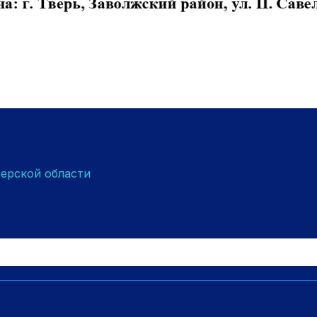
верской области
Search