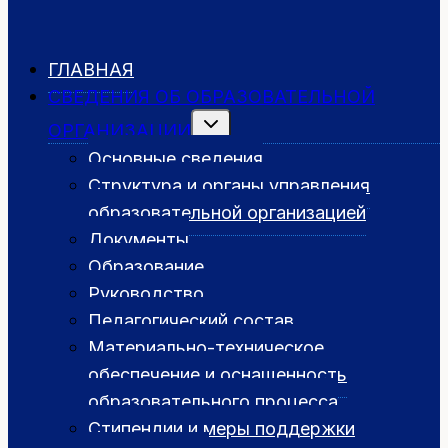
ГЛАВНАЯ
СВЕДЕНИЯ ОБ ОБРАЗОВАТЕЛЬНОЙ
Переключить
ОРГАНИЗАЦИИ
дочернее
меню
Основные сведения
Структура и органы управления
образовательной организацией
Документы
Образование
Руководство
Педагогический состав
Материально-техническое
обеспечение и оснащенность
образовательного процесса
Стипендии и меры поддержки