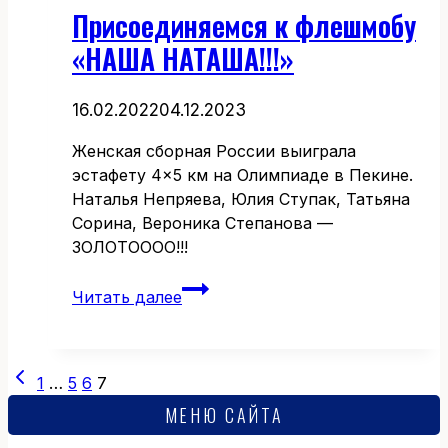
Присоединяемся к флешмобу
«НАША НАТАША!!!»
16.02.2022
04.12.2023
Женская сборная России выиграла
эстафету 4×5 км на Олимпиаде в Пекине.
Наталья Непряева, Юлия Ступак, Татьяна
Сорина, Вероника Степанова —
ЗОЛОТОООО!!!
Присоединяемся
Читать далее
к
флешмобу
«НАША
Навигация
Предыдущая
НАТАША!!!»
1
…
5
6
7
страница
по
МЕНЮ САЙТА
страницам