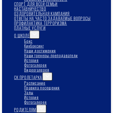
СПОРТ ДЛЯ ВСЕЙ СЕМЬИ
НАСТАВНИЧЕСТВО
ОЗДОРОВИТЕЛЬНАЯ КАМПАНИЯ
ОТВЕТЫ НА ЧАСТО ЗАДАВАЕМЫЕ ВОПРОСЫ
ПРОФИЛАКТИКА ТЕРРОРИЗМА
ПЛАТНЫЕ УСЛУГИ
Переключить
О ШКОЛЕ
дочернее
Бокс
меню
Кикбоксинг
Наши достижения
Наши тренеры-преподаватели
История
Фотогалерея
Видеогалерея
Переключить
СК ПРОЛЕТАРКА
дочернее
Расписание
меню
Правила посещения
Залы
История
Фотогалерея
Переключить
РОДИТЕЛЯМ
дочернее