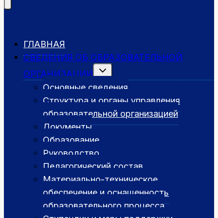
ГЛАВНАЯ
СВЕДЕНИЯ ОБ ОБРАЗОВАТЕЛЬНОЙ
Переключить
ОРГАНИЗАЦИИ
дочернее
меню
Основные сведения
Структура и органы управления
образовательной организацией
Документы
Образование
Руководство
Педагогический состав
Материально-техническое
обеспечение и оснащенность
образовательного процесса