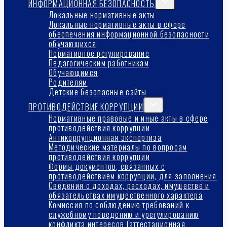
ИНФОРМАЦИОННАЯ БЕЗОПАСНОСТЬ
дочернее
Локальные нормативные акты
меню
Локальные нормативные акты в сфере
обеспечения информационной безопасности
обучающихся
Нормативное регулирование
Педагогическим работникам
Обучающимся
Родителям
Детские безопасные сайты
Переключить
ПРОТИВОДЕЙСТВИЕ КОРРУПЦИИ
дочернее
Нормативные правовые и иные акты в сфере
меню
противодействия коррупции
Антикоррупционная экспертиза
Методические материалы по вопросам
противодействия коррупции
Формы документов, связанных с
противодействием коррупции, для заполнения
Сведения о доходах, расходах, имуществе и
обязательствах имущественного характера
Комиссия по соблюдению требований к
служебному поведению и урегулированию
конфликта интересов (аттестационная